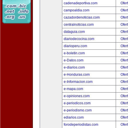
cadenadeportiva.com
Ofer
campoaldia.com
Ofer
cazadordenoticias.com
Ofer
centralnoticias.com
Ofer
dataguia.com
Ofer
diariodecocina.com
Ofer
diarioperu.com
Ofer
e-boletin.com
Ofer
e-Datos.com
Ofer
e-diarios.com
Ofer
e-Honduras.com
Ofer
e-Informacion.com
Ofer
e-mapa.com
Ofer
e-opiniones.com
Ofer
e-periodicos.com
Ofer
e-periodismo.com
Ofer
ediarios.com
Ofer
forodeperiodistas.com
Ofer