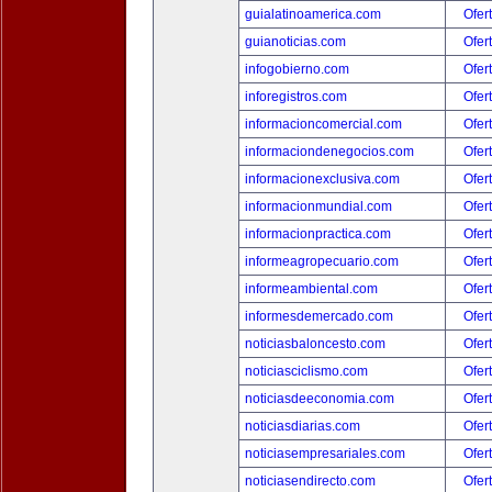
guialatinoamerica.com
Ofer
guianoticias.com
Ofer
infogobierno.com
Ofer
inforegistros.com
Ofer
informacioncomercial.com
Ofer
informaciondenegocios.com
Ofer
informacionexclusiva.com
Ofer
informacionmundial.com
Ofer
informacionpractica.com
Ofer
informeagropecuario.com
Ofer
informeambiental.com
Ofer
informesdemercado.com
Ofer
noticiasbaloncesto.com
Ofer
noticiasciclismo.com
Ofer
noticiasdeeconomia.com
Ofer
noticiasdiarias.com
Ofer
noticiasempresariales.com
Ofer
noticiasendirecto.com
Ofer