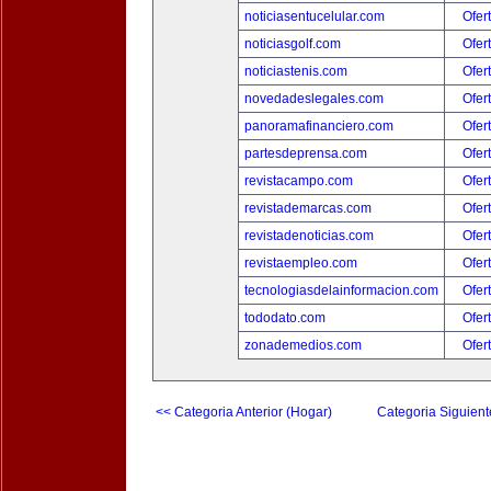
noticiasentucelular.com
Ofer
noticiasgolf.com
Ofer
noticiastenis.com
Ofer
novedadeslegales.com
Ofer
panoramafinanciero.com
Ofer
partesdeprensa.com
Ofer
revistacampo.com
Ofer
revistademarcas.com
Ofer
revistadenoticias.com
Ofer
revistaempleo.com
Ofer
tecnologiasdelainformacion.com
Ofer
tododato.com
Ofer
zonademedios.com
Ofer
<< Categoria Anterior (Hogar)
Categoria Siguient