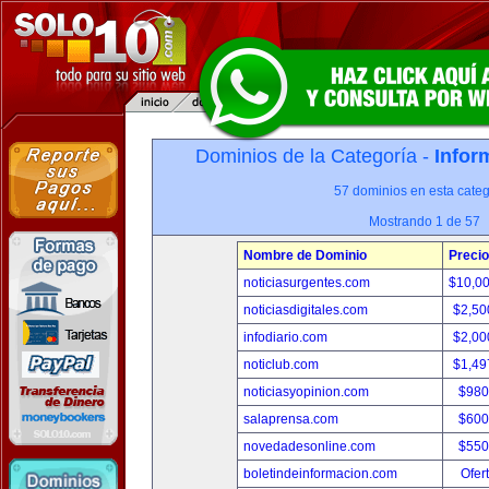
Dominios de la Categoría -
Infor
57 dominios en esta categ
Mostrando 1 de 57
Nombre de Dominio
Precio
noticiasurgentes.com
$10,0
noticiasdigitales.com
$2,50
infodiario.com
$2,00
noticlub.com
$1,49
noticiasyopinion.com
$980
salaprensa.com
$600
novedadesonline.com
$550
boletindeinformacion.com
Ofer