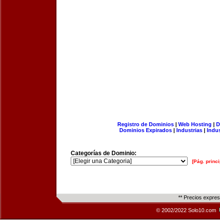
Registro de Dominios
|
Web Hosting
|
D
Dominios Expirados
|
Industrias
|
Indu
Categorías de Dominio:
[Pág. princi
** Precios expre
© 2002/2022 Solo10.com