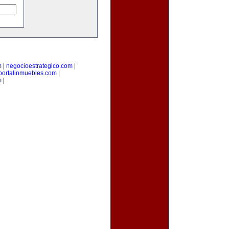
m
|
negocioestrategico.com
|
portalinmuebles.com
|
m
|