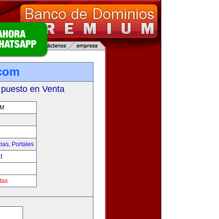
.com
 puesto en Venta
OM
cias
,
Portales
!
tas