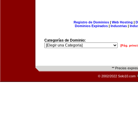
Registro de Dominios
|
Web Hosting
|
D
Dominios Expirados
|
Industrias
|
Indu
Categorías de Dominio:
[Pág. princi
** Precios expre
© 2002/2022 Solo10.com