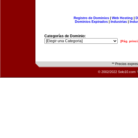
Registro de Dominios
|
Web Hosting
|
D
Dominios Expirados
|
Industrias
|
Indu
Categorías de Dominio:
[Pág. princi
** Precios expre
© 2002/2022 Solo10.com