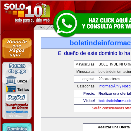
boletindeinforma
El dueño de este dominio lo ha
Mayusculas:
BOLETINDEINFOR
Minusculas:
boletindeinformaci
Longitud:
20 caracteres
Categorias:
InformaciÃ³n y Notic
Precio:
Realizar una oferta
Visitar!
boletindeinformaci
Serán consideradas ofer
Realizar una Oferta