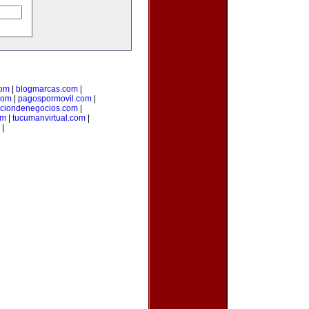
com
|
blogmarcas.com
|
com
|
pagospormovil.com
|
cciondenegocios.com
|
om
|
tucumanvirtual.com
|
|