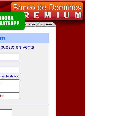
om
 puesto en Venta
cias
,
Portales
!
tas