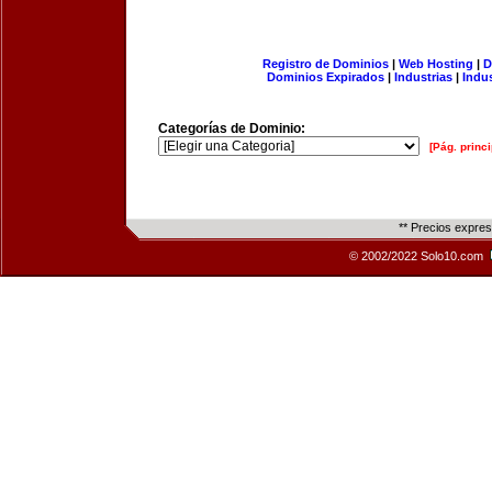
Registro de Dominios
|
Web Hosting
|
D
Dominios Expirados
|
Industrias
|
Indu
Categorías de Dominio:
[Pág. princi
** Precios expre
© 2002/2022 Solo10.com