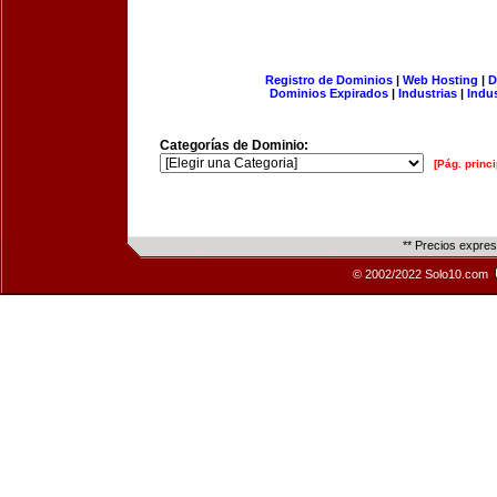
Registro de Dominios
|
Web Hosting
|
D
Dominios Expirados
|
Industrias
|
Indu
Categorías de Dominio:
[Pág. princi
** Precios expre
© 2002/2022 Solo10.com