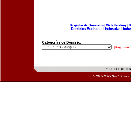
Registro de Dominios
|
Web Hosting
|
D
Dominios Expirados
|
Industrias
|
Indu
Categorías de Dominio:
[Pág. princi
** Precios expre
© 2002/2022 Solo10.com