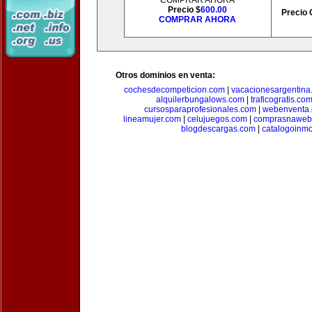
COMPRAR AHORA
Precio $
600.00
Precio 
COMPRAR AHORA
Otros dominios en venta:
cochesdecompeticion.com
|
vacacionesargentina
alquilerbungalows.com
|
traficogratis.co
cursosparaprofesionales.com
|
webenventa
lineamujer.com
|
celujuegos.com
|
comprasnaweb
blogdescargas.com
|
catalogoinmo