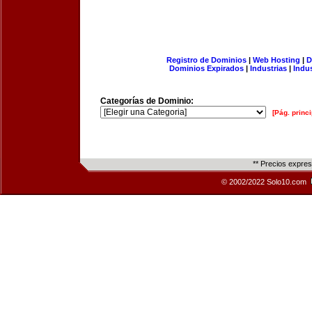
Registro de Dominios
|
Web Hosting
|
D
Dominios Expirados
|
Industrias
|
Indu
Categorías de Dominio:
[Pág. princi
** Precios expre
© 2002/2022 Solo10.com