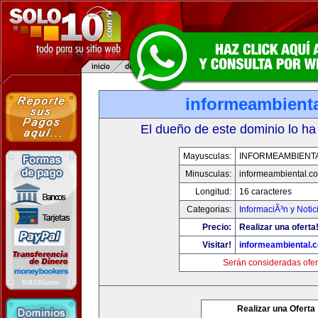
informeambient
El dueño de este dominio lo ha
Mayusculas:
INFORMEAMBIENT
Minusculas:
informeambiental.c
Longitud:
16 caracteres
Categorias:
InformaciÃ³n y Notic
Precio:
Realizar una oferta
Visitar!
informeambiental.
Serán consideradas ofer
Realizar una Oferta