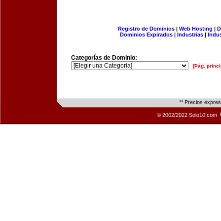
Registro de Dominios
|
Web Hosting
|
D
Dominios Expirados
|
Industrias
|
Indu
Categorías de Dominio:
[Pág. princi
** Precios expre
© 2002/2022 Solo10.com