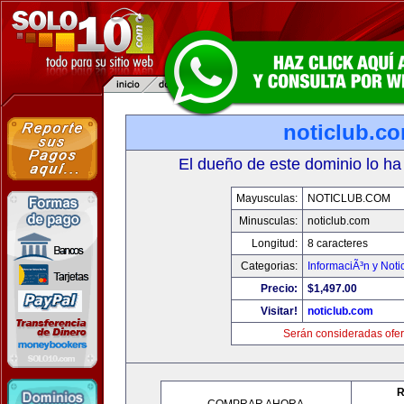
noticlub.c
El dueño de este dominio lo ha
Mayusculas:
NOTICLUB.COM
Minusculas:
noticlub.com
Longitud:
8 caracteres
Categorias:
InformaciÃ³n y Noti
Precio:
$1,497.00
Visitar!
noticlub.com
Serán consideradas ofer
R