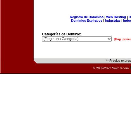
Registro de Dominios
|
Web Hosting
|
D
Dominios Expirados
|
Industrias
|
Indu
Categorías de Dominio:
[Pág. princi
** Precios expre
© 2002/2022 Solo10.com