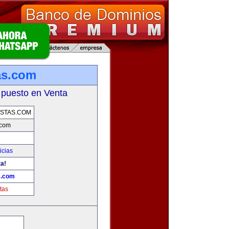
as.com
 puesto en Venta
STAS.COM
.com
icias
ta!
s.com
tas