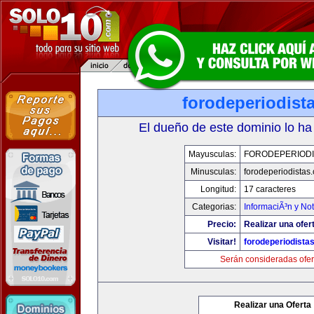
forodeperiodist
El dueño de este dominio lo ha
Mayusculas:
FORODEPERIODI
Minusculas:
forodeperiodistas
Longitud:
17 caracteres
Categorias:
InformaciÃ³n y Not
Precio:
Realizar una ofer
Visitar!
forodeperiodista
Serán consideradas ofer
Realizar una Oferta