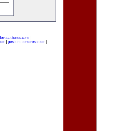
devacaciones.com
|
.com
|
gestiondeempresa.com
|