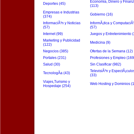
Economia, Dinero y Finan
Deportes (45)
(113)
Empresas e Industrias
Gobierno (16)
(374)
InformaciÃ³n y Noticias
InformÃ¡tica y ComputaciÃ
(57)
(57)
Internet (99)
Juegos y Entretenimiento (
Marketing y Publicidad
Medicina (9)
(122)
Negocios (385)
Ofertas de la Semana (12)
Portales (231)
Profesiones y Empleo (169
Salud (30)
Sin Clasificar (982)
TelevisiÃ³n y EspectÃ¡culo
TecnologÃ­a (43)
(33)
Viajes,Turismo y
Web Hosting y Dominios (
Hospedaje (254)