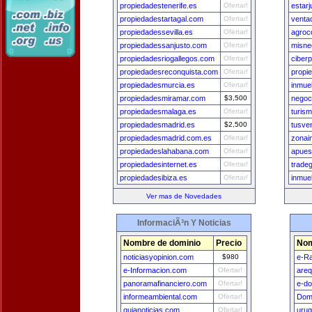
propiedadestenerife.es
Ofertar!
estar
propiedadestartagal.com
Ofertar!
venta
propiedadessevilla.es
Ofertar!
agroc
propiedadessanjusto.com
Ofertar!
misne
propiedadesriogallegos.com
Ofertar!
ciber
propiedadesreconquista.com
Ofertar!
propi
propiedadesmurcia.es
Ofertar!
inmue
propiedadesmiramar.com
$3,500
negoc
propiedadesmalaga.es
Ofertar!
turis
propiedadesmadrid.es
$2,500
tusve
propiedadesmadrid.com.es
Ofertar!
zonai
propiedadeslahabana.com
Ofertar!
apues
propiedadesinternet.es
Ofertar!
tradeg
propiedadesibiza.es
Ofertar!
inmue
Ver mas de Novedades
InformaciÃ³n Y Noticias
Nombre de dominio
Precio
Nom
noticiasyopinion.com
$980
e-Ra
e-Informacion.com
Ofertar!
areq
panoramafinanciero.com
Ofertar!
e-do
informeambiental.com
Ofertar!
Dom
guianoticias.com
Ofertar!
uru