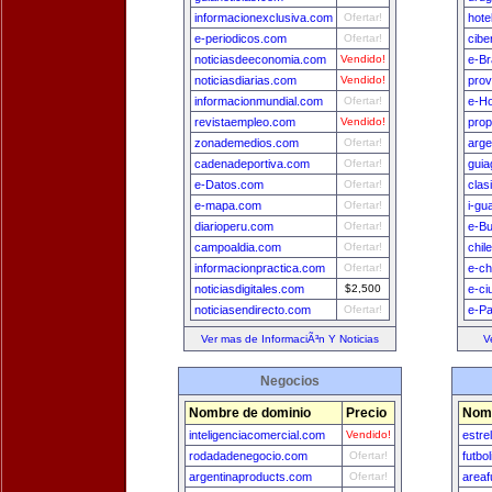
informacionexclusiva.com
Ofertar!
hote
e-periodicos.com
Ofertar!
cibe
noticiasdeeconomia.com
Vendido!
e-Br
noticiasdiarias.com
Vendido!
prov
informacionmundial.com
Ofertar!
e-H
revistaempleo.com
Vendido!
prop
zonademedios.com
Ofertar!
arge
cadenadeportiva.com
Ofertar!
guia
e-Datos.com
Ofertar!
clas
e-mapa.com
Ofertar!
i-gu
diarioperu.com
Ofertar!
e-B
campoaldia.com
Ofertar!
chil
informacionpractica.com
Ofertar!
e-ch
noticiasdigitales.com
$2,500
e-ci
noticiasendirecto.com
Ofertar!
e-P
Ver mas de InformaciÃ³n Y Noticias
V
Negocios
Nombre de dominio
Precio
Nomb
inteligenciacomercial.com
Vendido!
estre
rodadadenegocio.com
Ofertar!
futbo
argentinaproducts.com
Ofertar!
areaf