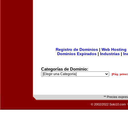
Registro de Dominios
|
Web Hosting
Dominios Expirados
|
Industrias
|
In
Categorías de Dominio:
[Pág. princi
** Precios expre
© 2002/2022 Solo10.com