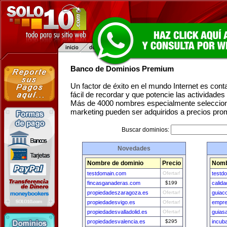
Banco de Dominios Premium
Un factor de éxito en el mundo Internet es con
fácil de recordar y que potencie las actividade
Más de 4000 nombres especialmente seleccion
marketing pueden ser adquiridos a precios pro
Buscar dominios:
Novedades
Nombre de dominio
Precio
Nomb
testdomain.com
Ofertar!
testd
fincasganaderas.com
$199
calid
propiedadeszaragoza.es
Ofertar!
guiac
propiedadesvigo.es
Ofertar!
empre
propiedadesvalladolid.es
Ofertar!
guias
propiedadesvalencia.es
$295
incub