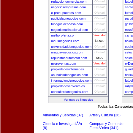
redaccioncomercial.com
Ofertar!
futbo
negociosempresas.com
Ofertar!
secto
e-presupuestos.com
Ofertar!
futbo
publicidadnegocios.com
Ofertar!
parti
tunegocioencasa.com
Ofertar!
gest
negociomultinacional.com
Ofertar!
missf
melhoroferta.com
Vendido!
camp
meusnegocios.com
$3,500
balon
universidaddenegocios.com
Ofertar!
coch
uruguaynegocios.com
Ofertar!
selec
repuestosautomotor.com
$590
sele
microventas.com
Vendido!
e-De
propiedadesinternet.es
Ofertar!
guia
anunciosdenegocios.com
Ofertar!
notic
informaciondenegocios.com
Ofertar!
futbo
propiedadesenventa.es
Ofertar!
rally
consultordenegocios.com
Ofertar!
camp
Ver mas de Negocios
Todas las Categoria
Alimentos y Bebidas (37)
Artes y Cultura (26)
Ciencia e InvestigaciÃ³n
Compras y Comercio
(8)
ElectrÃ³nico (341)