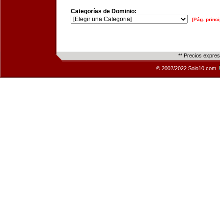
Categorías de Dominio:
[Pág. princi
** Precios expre
© 2002/2022 Solo10.com