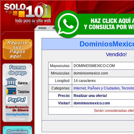
DominiosMexic
Vendido!
Mayusculas:
DOMINIOSMEXICO.COM
Minusculas:
dominiosmexico.com
Longitud:
14 caracteres
Categorias:
Internet
,
PaÃ­ses y Ciudades
,
Tecnolo
Precio:
Realizar una oferta!
Visitar!
dominiosmexico.com
Serán consideradas ofer