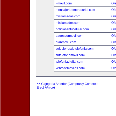
i-movil.com
Ofe
mensajeriaempresarial.com
Ofe
misllamadas.com
Ofe
misllamados.com
Ofe
noticiasentucelular.com
Ofe
pagospormovil.com
Ofe
planmovil.com
Ofe
solucionesdetelefonia.com
Ofe
sutelefonomovil.com
Ofe
telefoniadigital.com
Ofe
ventademoviles.com
Ofe
<< Categoria Anterior (Compras y Comercio
ElectrÃ³nico)