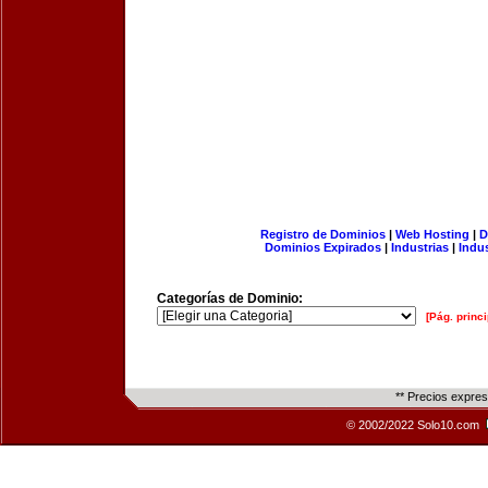
Registro de Dominios
|
Web Hosting
|
D
Dominios Expirados
|
Industrias
|
Indu
Categorías de Dominio:
[Pág. princi
** Precios expre
© 2002/2022 Solo10.com