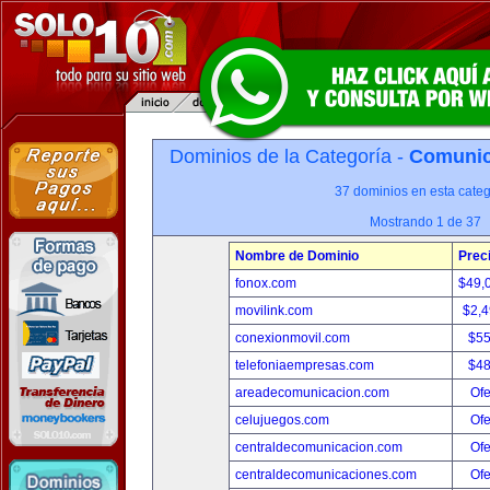
Dominios de la Categoría -
Comunica
37 dominios en esta categ
Mostrando 1 de 37
Nombre de Dominio
Prec
fonox.com
$49,
movilink.com
$2,
conexionmovil.com
$5
telefoniaempresas.com
$4
areadecomunicacion.com
Ofe
celujuegos.com
Ofe
centraldecomunicacion.com
Ofe
centraldecomunicaciones.com
Ofe