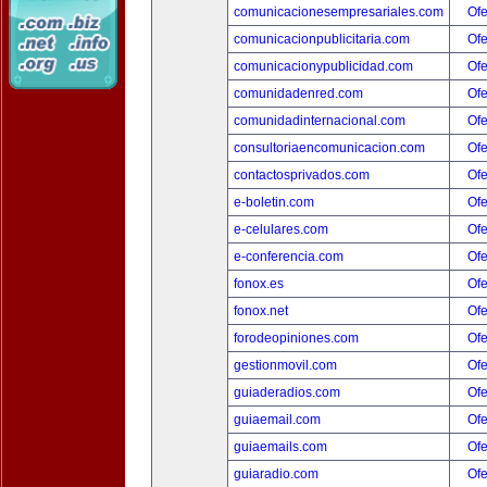
comunicacionesempresariales.com
Ofe
comunicacionpublicitaria.com
Ofe
comunicacionypublicidad.com
Ofe
comunidadenred.com
Ofe
comunidadinternacional.com
Ofe
consultoriaencomunicacion.com
Ofe
contactosprivados.com
Ofe
e-boletin.com
Ofe
e-celulares.com
Ofe
e-conferencia.com
Ofe
fonox.es
Ofe
fonox.net
Ofe
forodeopiniones.com
Ofe
gestionmovil.com
Ofe
guiaderadios.com
Ofe
guiaemail.com
Ofe
guiaemails.com
Ofe
guiaradio.com
Ofe