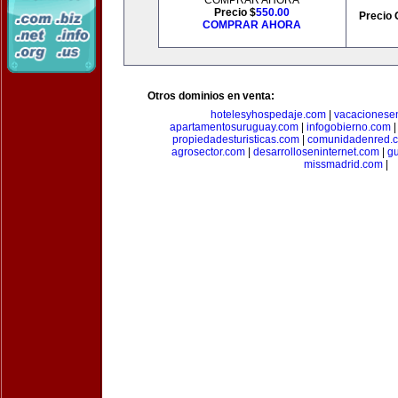
COMPRAR AHORA
Precio $
550.00
Precio 
COMPRAR AHORA
Otros dominios en venta:
hotelesyhospedaje.com
|
vacacionese
apartamentosuruguay.com
|
infogobierno.com
propiedadesturisticas.com
|
comunidadenred.
agrosector.com
|
desarrolloseninternet.com
|
g
missmadrid.com
|