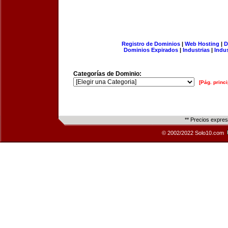
Registro de Dominios
|
Web Hosting
|
D
Dominios Expirados
|
Industrias
|
Indu
Categorías de Dominio:
[Pág. princi
** Precios expre
© 2002/2022 Solo10.com