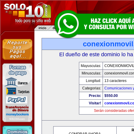
conexionmovi
El dueño de este dominio lo ha
Mayusculas:
CONEXIONMOVI
Minusculas:
conexionmovil.co
Longitud:
13 caracteres
Categorias:
Comunicaciones y
Precio:
$550.00
Visitar!
conexionmovil.c
Serán consideradas ofer
R