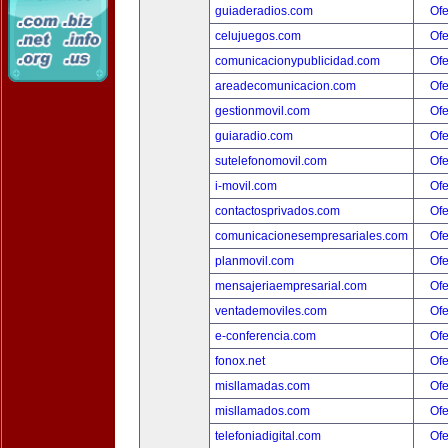
guiaderadios.com
Ofe
celujuegos.com
Ofe
comunicacionypublicidad.com
Ofe
areadecomunicacion.com
Ofe
gestionmovil.com
Ofe
guiaradio.com
Ofe
sutelefonomovil.com
Ofe
i-movil.com
Ofe
contactosprivados.com
Ofe
comunicacionesempresariales.com
Ofe
planmovil.com
Ofe
mensajeriaempresarial.com
Ofe
ventademoviles.com
Ofe
e-conferencia.com
Ofe
fonox.net
Ofe
misllamadas.com
Ofe
misllamados.com
Ofe
telefoniadigital.com
Ofe