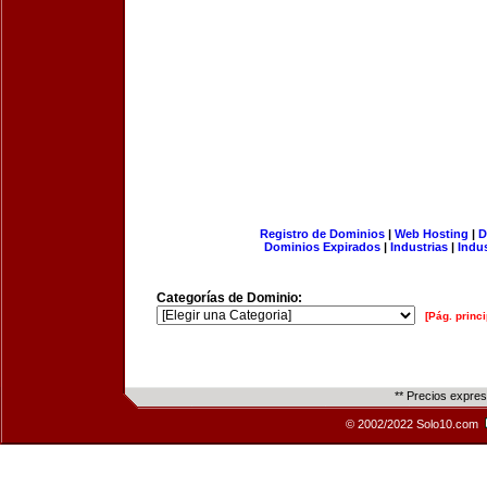
Registro de Dominios
|
Web Hosting
|
D
Dominios Expirados
|
Industrias
|
Indu
Categorías de Dominio:
[Pág. princi
** Precios expre
© 2002/2022 Solo10.com