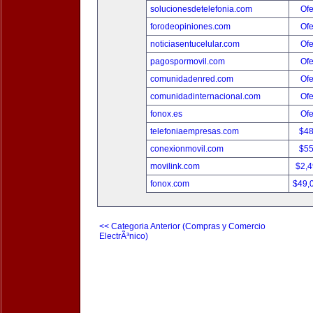
solucionesdetelefonia.com
Ofe
forodeopiniones.com
Ofe
noticiasentucelular.com
Ofe
pagospormovil.com
Ofe
comunidadenred.com
Ofe
comunidadinternacional.com
Ofe
fonox.es
Ofe
telefoniaempresas.com
$4
conexionmovil.com
$5
movilink.com
$2,
fonox.com
$49,
<< Categoria Anterior (Compras y Comercio
ElectrÃ³nico)