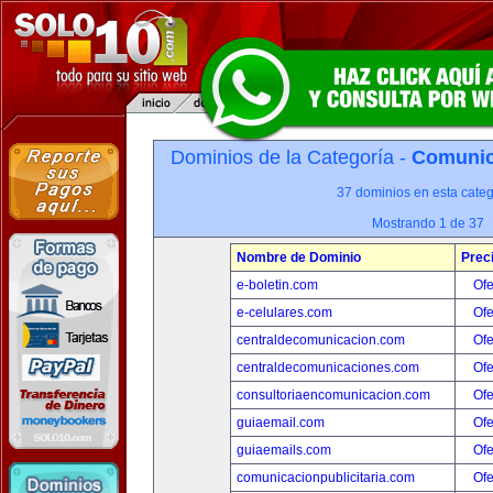
Dominios de la Categoría -
Comunica
37 dominios en esta categ
Mostrando 1 de 37
Nombre de Dominio
Prec
e-boletin.com
Ofe
e-celulares.com
Ofe
centraldecomunicacion.com
Ofe
centraldecomunicaciones.com
Ofe
consultoriaencomunicacion.com
Ofe
guiaemail.com
Ofe
guiaemails.com
Ofe
comunicacionpublicitaria.com
Ofe