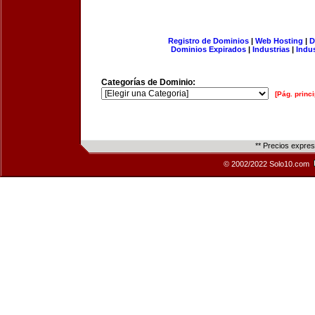
Registro de Dominios
|
Web Hosting
|
D
Dominios Expirados
|
Industrias
|
Indu
Categorías de Dominio:
[Pág. princi
** Precios expre
© 2002/2022 Solo10.com