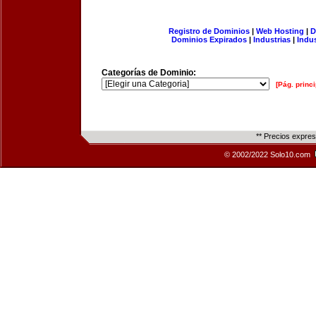
Registro de Dominios
|
Web Hosting
|
D
Dominios Expirados
|
Industrias
|
Indu
Categorías de Dominio:
[Pág. princi
** Precios expre
© 2002/2022 Solo10.com