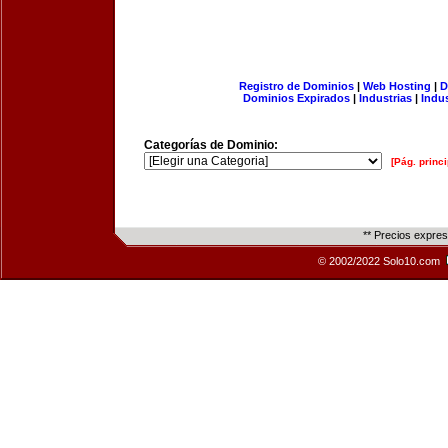
Registro de Dominios
|
Web Hosting
|
D
Dominios Expirados
|
Industrias
|
Indu
Categorías de Dominio:
[Pág. princi
** Precios expre
© 2002/2022 Solo10.com