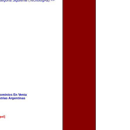
tegoria Siguiente (TecnologÃ­a) >>
ominios En Venta
strias Argentinas
pal]