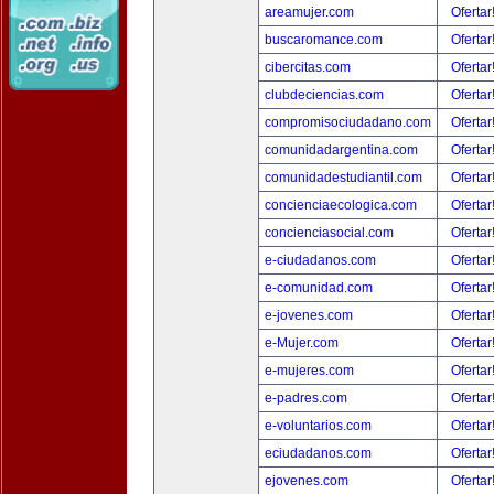
areamujer.com
Ofertar
buscaromance.com
Ofertar
cibercitas.com
Ofertar
clubdeciencias.com
Ofertar
compromisociudadano.com
Ofertar
comunidadargentina.com
Ofertar
comunidadestudiantil.com
Ofertar
concienciaecologica.com
Ofertar
concienciasocial.com
Ofertar
e-ciudadanos.com
Ofertar
e-comunidad.com
Ofertar
e-jovenes.com
Ofertar
e-Mujer.com
Ofertar
e-mujeres.com
Ofertar
e-padres.com
Ofertar
e-voluntarios.com
Ofertar
eciudadanos.com
Ofertar
ejovenes.com
Ofertar