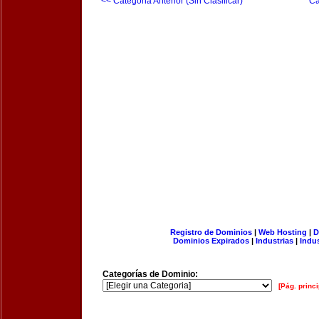
<< Categoria Anterior (Sin Clasificar)
Ca
Registro de Dominios
|
Web Hosting
|
D
Dominios Expirados
|
Industrias
|
Indu
Categorías de Dominio:
[Pág. princi