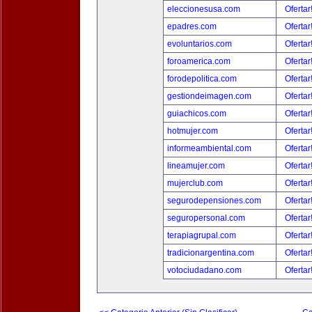
eleccionesusa.com
Ofertar
epadres.com
Ofertar
evoluntarios.com
Ofertar
foroamerica.com
Ofertar
forodepolitica.com
Ofertar
gestiondeimagen.com
Ofertar
guiachicos.com
Ofertar
hotmujer.com
Ofertar
informeambiental.com
Ofertar
lineamujer.com
Ofertar
mujerclub.com
Ofertar
segurodepensiones.com
Ofertar
seguropersonal.com
Ofertar
terapiagrupal.com
Ofertar
tradicionargentina.com
Ofertar
votociudadano.com
Ofertar