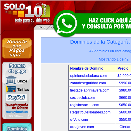
Dominios de la Categoría
42 dominios en esta categ
Mostrando 1 de 42
Nombre de Dominio
Precio
opinionciudadana.com
$2,900.
zonadeseguridad.com
$990.0
fiestadelaprimavera.com
$980.0
sociosclub.com
$660.0
registrosocial.com
$650.0
RegistroDeNombres.com
$600.0
e-Voto.com
$550.0
areajoven.com
Ofertar