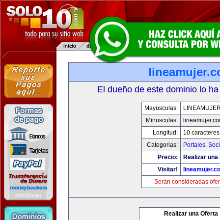
lineamujer.
El dueño de este dominio lo ha
Mayusculas:
LINEAMUJE
Minusculas:
lineamujer.c
Longitud:
10 caracteres
Categorias:
Portales
,
Soc
Precio:
Realizar una 
Visitar!
lineamujer.c
Serán consideradas ofer
Realizar una Oferta