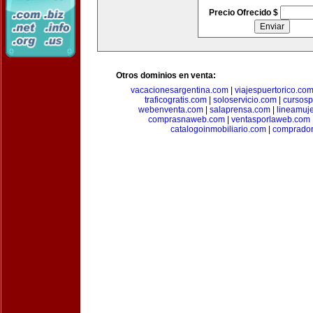
Precio Ofrecido $
Otros dominios en venta:
vacacionesargentina.com
|
viajespuertorico.co
traficogratis.com
|
soloservicio.com
|
cursosp
webenventa.com
|
salaprensa.com
|
lineamuj
comprasnaweb.com
|
ventasporlaweb.com
catalogoinmobiliario.com
|
comprador