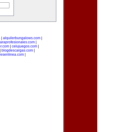
m
|
alquilerbungalows.com
|
araprofesionales.com
|
er.com
|
celujuegos.com
|
|
blogdescargas.com
|
esenlinea.com
|