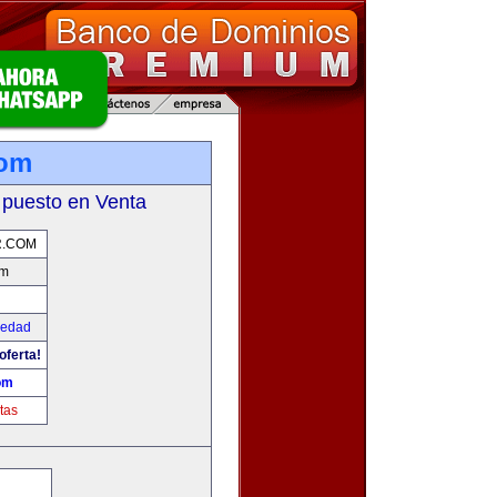
com
 puesto en Venta
R.COM
om
iedad
oferta!
om
tas