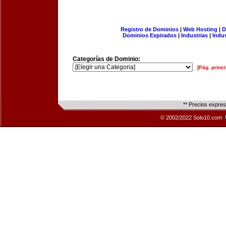
Registro de Dominios
|
Web Hosting
|
D
Dominios Expirados
|
Industrias
|
Indu
Categorías de Dominio:
[Pág. princi
** Precios expre
© 2002/2022 Solo10.com