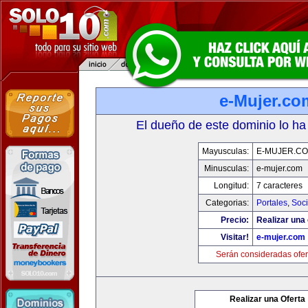
e-Mujer.co
El dueño de este dominio lo ha
Mayusculas:
E-MUJER.C
Minusculas:
e-mujer.com
Longitud:
7 caracteres
Categorias:
Portales
,
Soc
Precio:
Realizar una 
Visitar!
e-mujer.com
Serán consideradas ofer
Realizar una Oferta