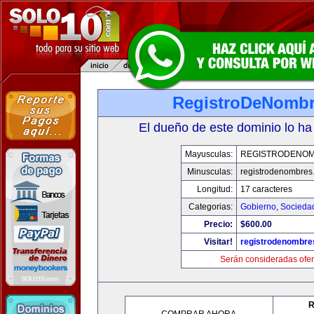
RegistroDeNomb
El dueño de este dominio lo ha
Mayusculas:
REGISTRODENO
Minusculas:
registrodenombres
Longitud:
17 caracteres
Categorias:
Gobierno
,
Socieda
Precio:
$600.00
Visitar!
registrodenombr
Serán consideradas ofer
R