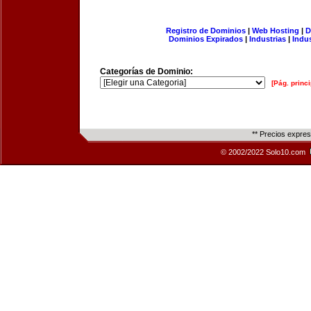
Registro de Dominios
|
Web Hosting
|
D
Dominios Expirados
|
Industrias
|
Indu
Categorías de Dominio:
[Pág. princi
** Precios expre
© 2002/2022 Solo10.com