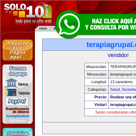
terapiagrupal
Vendido!
Mayusculas:
TERAPIAGRUP
Minusculas:
terapiagrupal.
Longitud:
13 caracteres
Categorias:
Salud
,
Socieda
Precio:
Realizar una of
Visitar!
terapiagrupal
Serán consideradas ofer