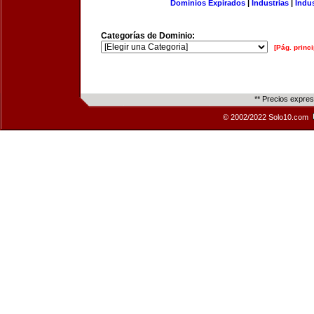
Dominios Expirados
|
Industrias
|
Indu
Categorías de Dominio:
[Pág. princi
** Precios expre
© 2002/2022 Solo10.com