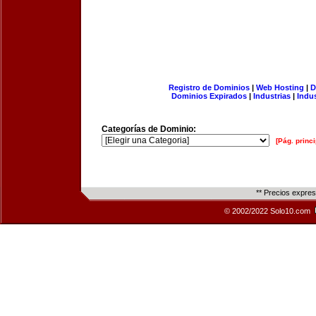
Registro de Dominios
|
Web Hosting
|
D
Dominios Expirados
|
Industrias
|
Indu
Categorías de Dominio:
[Pág. princi
** Precios expre
© 2002/2022 Solo10.com