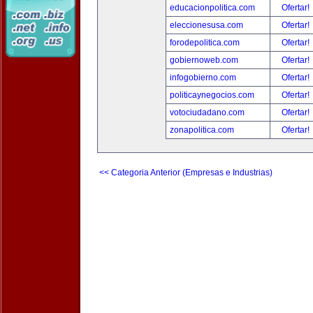
educacionpolitica.com
Ofertar!
eleccionesusa.com
Ofertar!
forodepolitica.com
Ofertar!
gobiernoweb.com
Ofertar!
infogobierno.com
Ofertar!
politicaynegocios.com
Ofertar!
votociudadano.com
Ofertar!
zonapolitica.com
Ofertar!
<< Categoria Anterior (Empresas e Industrias)