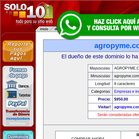
agropyme.c
El dueño de este dominio lo ha
Mayusculas:
AGROPYME.
Minusculas:
agropyme.co
Longitud:
8 caracteres
Categorias:
Empresas e In
Precio:
$950.00
Visitar!
agropyme.co
Serán consideradas ofer
R