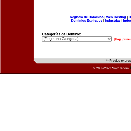
Registro de Dominios
|
Web Hosting
|
D
Dominios Expirados
|
Industrias
|
Indu
Categorías de Dominio:
[Pág. princi
** Precios expre
© 2002/2022 Solo10.com