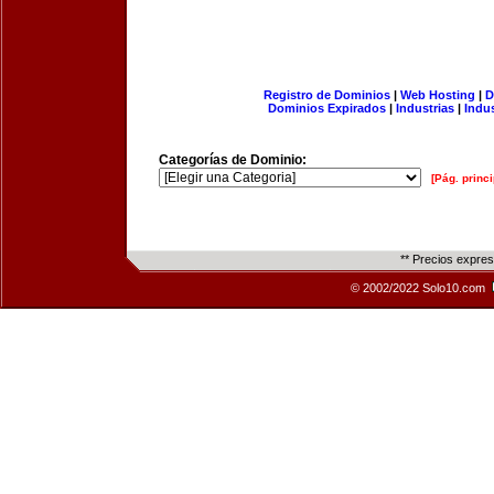
Registro de Dominios
|
Web Hosting
|
D
Dominios Expirados
|
Industrias
|
Indu
Categorías de Dominio:
[Pág. princi
** Precios expre
© 2002/2022 Solo10.com