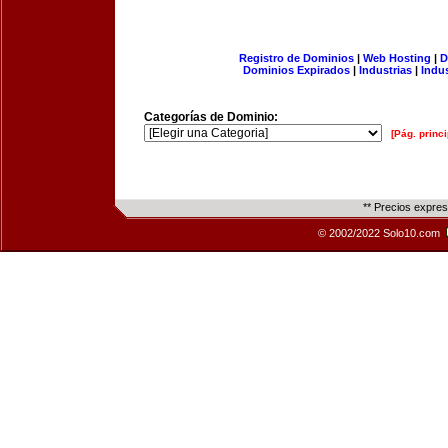
Registro de Dominios
|
Web Hosting
|
D
Dominios Expirados
|
Industrias
|
Indu
Categorías de Dominio:
[Pág. princi
** Precios expre
© 2002/2022 Solo10.com