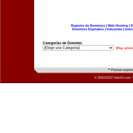
Registro de Dominios
|
Web Hosting
|
D
Dominios Expirados
|
Industrias
|
Indu
Categorías de Dominio:
[Pág. princi
** Precios expre
© 2002/2022 Solo10.com