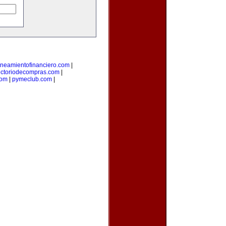
aneamientofinanciero.com
|
ectoriodecompras.com
|
com
|
pymeclub.com
|