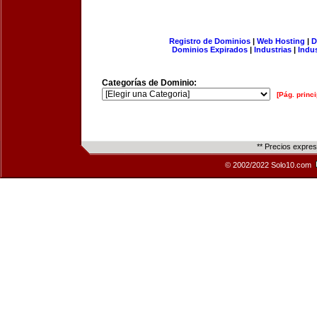
Registro de Dominios
|
Web Hosting
|
D
Dominios Expirados
|
Industrias
|
Indu
Categorías de Dominio:
[Pág. princi
** Precios expre
© 2002/2022 Solo10.com