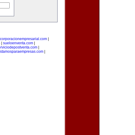
corporacionempresarial.com
|
m
|
sueloenventa.com
|
erviciodepostventa.com
|
estamosparaempresas.com
|