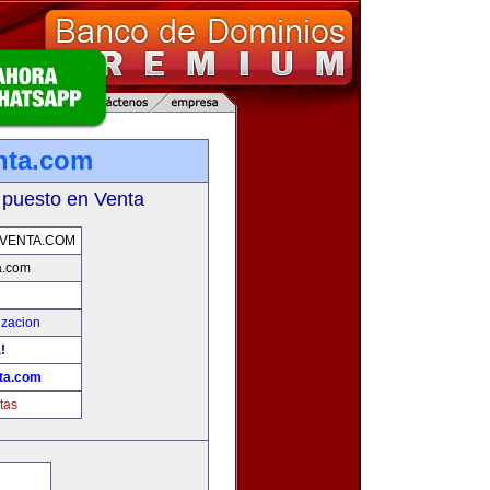
nta.com
 puesto en Venta
VENTA.COM
a.com
izacion
!
ta.com
tas