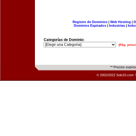
Registro de Dominios
|
Web Hosting
|
D
Dominios Expirados
|
Industrias
|
Indu
Categorías de Dominio:
[Pág. princi
** Precios expre
© 2002/2022 Solo10.com