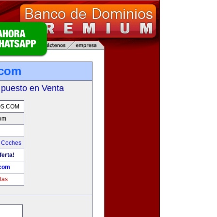
.com
 puesto en Venta
S.COM
om
y Coches
ferta!
com
tas