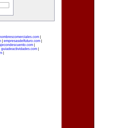
nombrescomerciales.com
|
m
|
empresasdelfuturo.com
|
ajecondescuento.com
|
|
guiadeactividades.com
|
om
|