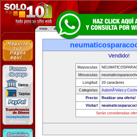
neumaticosparaco
Vendido!
Mayusculas:
NEUMATICOSPARA
Minusculas:
neumaticosparacoch
Longitud:
20 caracteres
Categorias:
AutomÃ³viles y Coch
Precio:
Realizar una oferta!
Visitar!
neumaticosparacoc
Serán consideradas ofer