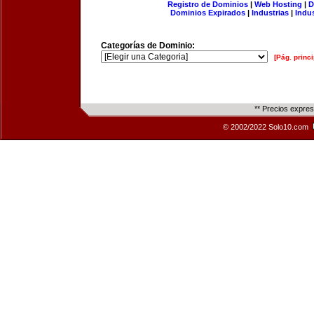
Registro de Dominios
|
Web Hosting
|
D
Dominios Expirados
|
Industrias
|
Indu
Categorías de Dominio:
[Pág. princi
** Precios expre
© 2002/2022 Solo10.com