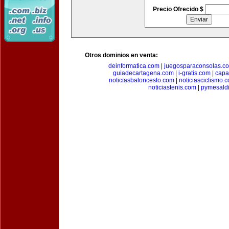
Precio Ofrecido $
Otros dominios en venta:
deinformatica.com
|
juegosparaconsolas.c
guiadecartagena.com
|
i-gratis.com
|
capa
noticiasbaloncesto.com
|
noticiasciclismo.
noticiastenis.com
|
pymesald