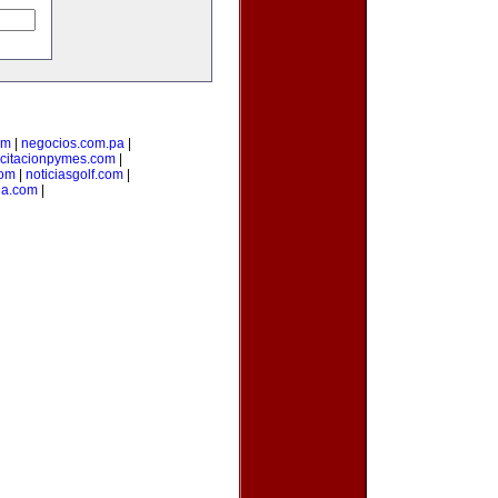
om
|
negocios.com.pa
|
citacionpymes.com
|
com
|
noticiasgolf.com
|
ia.com
|