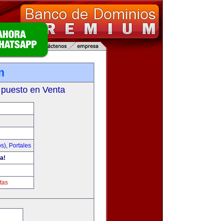
m
 puesto en Venta
os)
,
Portales
a!
tas