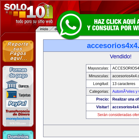
accesorios4x4
Vendido!
Mayusculas:
ACCESORIOS
Minusculas:
accesorios4x4
Longitud:
13 caracteres
Categorias:
AutomÃ³viles y
Precio:
Realizar una of
Visitar!
accesorios4x
Serán consideradas ofer