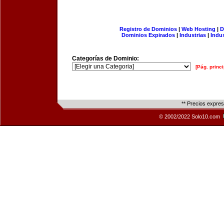
Registro de Dominios
|
Web Hosting
|
D
Dominios Expirados
|
Industrias
|
Indu
Categorías de Dominio:
[Pág. princi
** Precios expre
© 2002/2022 Solo10.com