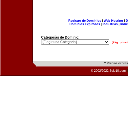
Registro de Dominios
|
Web Hosting
|
D
Dominios Expirados
|
Industrias
|
Indu
Categorías de Dominio:
[Pág. princi
** Precios expre
© 2002/2022 Solo10.com