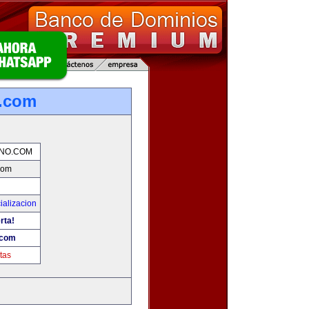
o.com
NO.COM
com
ializacion
rta!
.com
tas