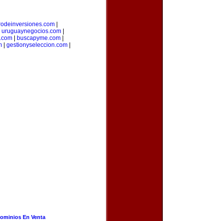
rodeinversiones.com
|
|
uruguaynegocios.com
|
a.com
|
buscapyme.com
|
m
|
gestionyseleccion.com
|
ominios En Venta