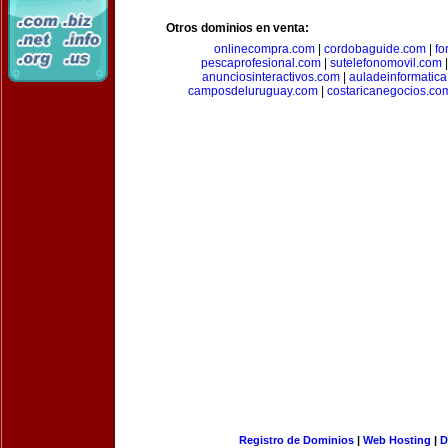
Otros dominios en venta:
onlinecompra.com
|
cordobaguide.com
|
fo
pescaprofesional.com
|
sutelefonomovil.com
anunciosinteractivos.com
|
auladeinformatic
camposdeluruguay.com
|
costaricanegocios.co
Registro de Dominios
|
Web Hosting
|
D