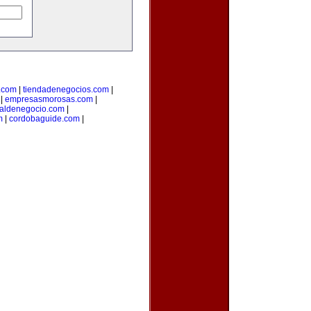
.com
|
tiendadenegocios.com
|
|
empresasmorosas.com
|
taldenegocio.com
|
m
|
cordobaguide.com
|