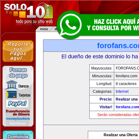
forofans.c
El dueño de este dominio lo ha
Mayusculas:
FOROFANS.
Minusculas:
forofans.com
Longitud:
8 caracteres
Categorias:
Internet
Precio:
Realizar una 
Visitar!
forofans.co
Serán consideradas ofer
Realizar una Oferta