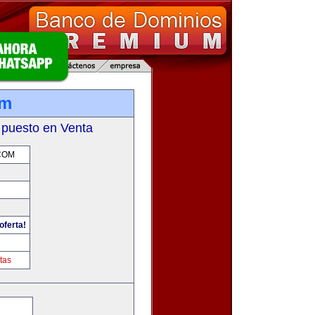
om
 puesto en Venta
COM
oferta!
m
tas