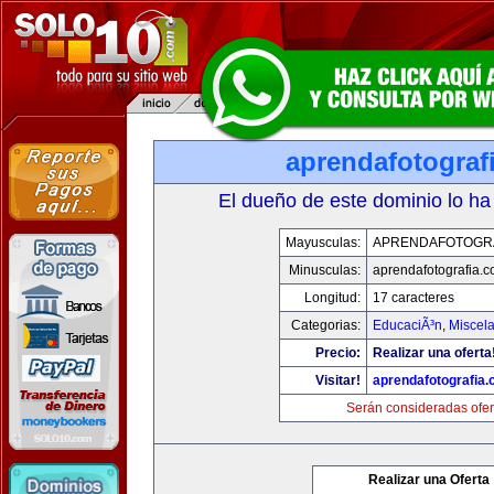
aprendafotograf
El dueño de este dominio lo ha
Mayusculas:
APRENDAFOTOGR
Minusculas:
aprendafotografia.
Longitud:
17 caracteres
Categorias:
EducaciÃ³n
,
Miscela
Precio:
Realizar una oferta
Visitar!
aprendafotografia
Serán consideradas ofer
Realizar una Oferta