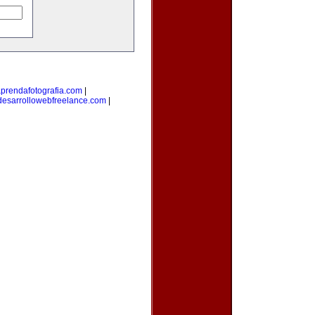
prendafotografia.com
|
desarrollowebfreelance.com
|