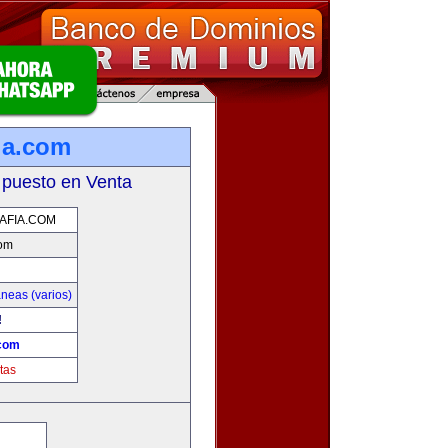
ia.com
 puesto en Venta
AFIA.COM
com
neas (varios)
!
.com
tas