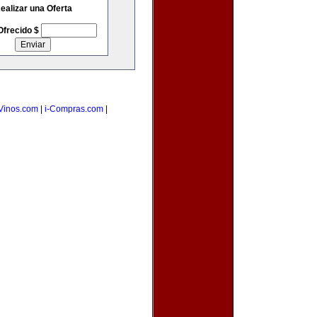
ealizar una Oferta
Ofrecido $
Vinos.com
|
i-Compras.com
|