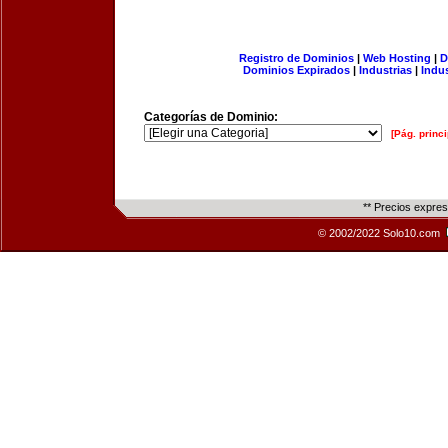
Registro de Dominios
|
Web Hosting
|
D
Dominios Expirados
|
Industrias
|
Indu
Categorías de Dominio:
[Pág. princi
** Precios expre
© 2002/2022 Solo10.com