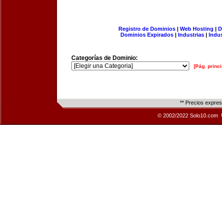
Registro de Dominios
|
Web Hosting
|
D
Dominios Expirados
|
Industrias
|
Indu
Categorías de Dominio:
[Pág. princi
** Precios expre
© 2002/2022 Solo10.com