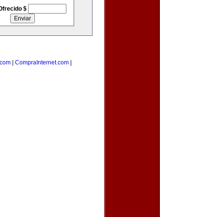
Ofrecido $
.com
|
CompraInternet.com
|