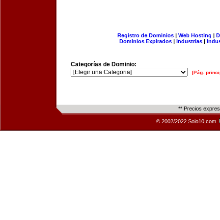
Registro de Dominios
|
Web Hosting
|
D
Dominios Expirados
|
Industrias
|
Indu
Categorías de Dominio:
[Pág. princi
** Precios expre
© 2002/2022 Solo10.com