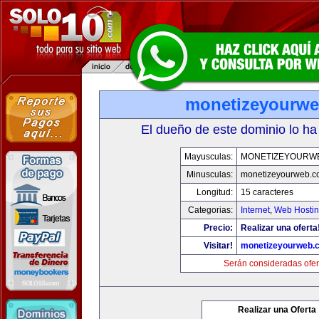
monetizeyourw
El dueño de este dominio lo ha
Mayusculas:
MONETIZEYOURW
Minusculas:
monetizeyourweb.
Longitud:
15 caracteres
Categorias:
Internet
,
Web Hostin
Precio:
Realizar una oferta
Visitar!
monetizeyourweb.
Serán consideradas ofer
Realizar una Oferta