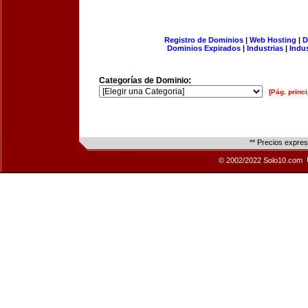
Registro de Dominios
|
Web Hosting
|
D
Dominios Expirados
|
Industrias
|
Indu
Categorías de Dominio:
[Pág. princi
** Precios expre
© 2002/2022 Solo10.com