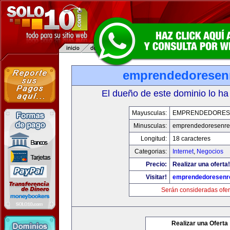
emprendedoresen
El dueño de este dominio lo ha
Mayusculas:
EMPRENDEDORES
Minusculas:
emprendedoresenre
Longitud:
18 caracteres
Categorias:
Internet
,
Negocios
Precio:
Realizar una oferta!
Visitar!
emprendedoresenr
Serán consideradas ofer
Realizar una Oferta